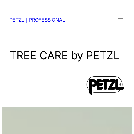
内
容
PETZL｜PROFESSIONAL
を
ス
キ
ッ
TREE CARE by PETZL
プ