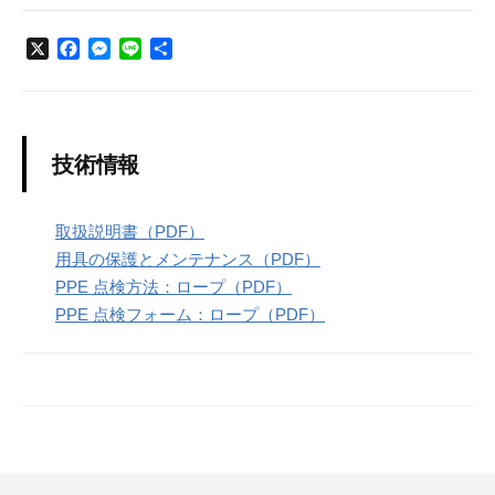
X
F
M
L
共
a
e
i
有
c
s
n
e
s
e
b
e
o
n
技術情報
o
g
k
e
r
取扱説明書（PDF）
用具の保護とメンテナンス（PDF）
PPE 点検方法：ロープ（PDF）
PPE 点検フォーム：ロープ（PDF）