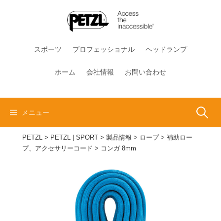
コ
ン
テ
ン
スポーツ
プロフェッショナル
ヘッドランプ
ツ
へ
ホーム
会社情報
お問い合わせ
ス
キ
ッ
検
メニュー
プ
PETZL
>
PETZL | SPORT
>
製品情報
>
ロープ
>
補助ロー
索:
プ、アクセサリーコード
>
コンガ 8mm