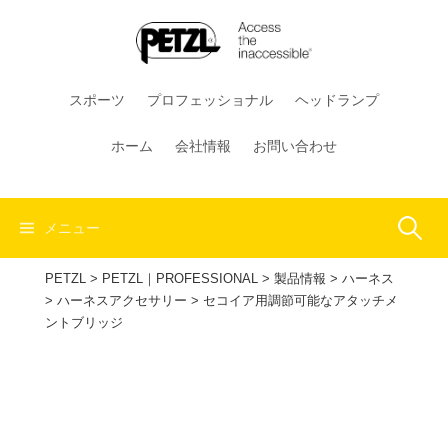
コ
ン
テ
ン
スポーツ
プロフェッショナル
ヘッドランプ
ツ
へ
ホーム
会社情報
お問い合わせ
ス
キ
ッ
検
メニュー
プ
PETZL
>
PETZL｜PROFESSIONAL
>
製品情報
>
ハーネス
索:
>
ハーネスアクセサリー
>
セコイア用調節可能なアタッチメ
ントブリッジ