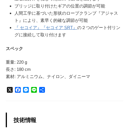
ブリッジに取り付けたギアの位置の調節が可能
人間工学に基づいた形状のロープクランプ『アジャス
ト』により、素早く的確な調節が可能
『 セコイア』
『セコイア SRT』
の２つのゲート付リン
グに接続して取り付けます
スペック
重量: 220 g
長さ: 180 cm
素材: アルミニウム、ナイロン、ダイニーマ
X
F
M
L
共
a
e
i
有
c
s
n
e
s
e
b
e
o
n
技術情報
o
g