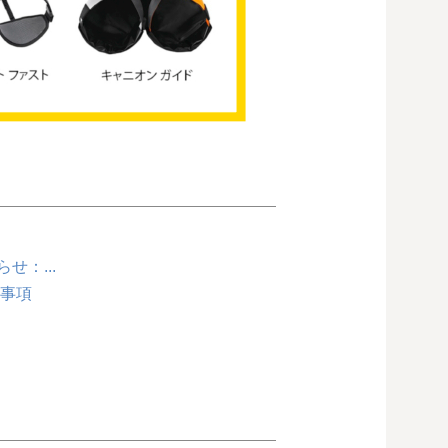
：...
奨事項