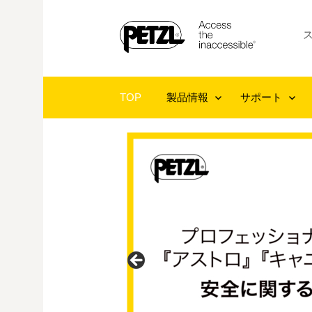
コ
ン
テ
ン
ツ
TOP
製品情報
サポート
へ
ス
キ
ッ
プ