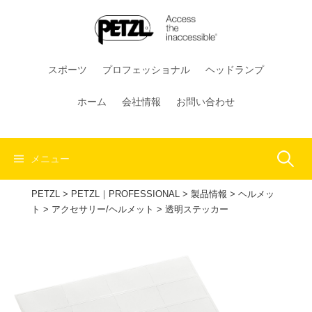
コ
ン
テ
ン
スポーツ
プロフェッショナル
ヘッドランプ
ツ
へ
ホーム
会社情報
お問い合わせ
ス
キ
ッ
検
メニュー
プ
PETZL
>
PETZL｜PROFESSIONAL
>
製品情報
>
ヘルメッ
索:
ト
>
アクセサリー/ヘルメット
>
透明ステッカー