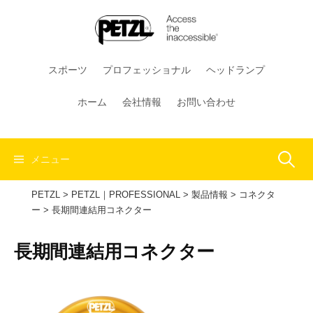
コ
ン
テ
ン
スポーツ
プロフェッショナル
ヘッドランプ
ツ
へ
ホーム
会社情報
お問い合わせ
ス
キ
ッ
検
メニュー
プ
PETZL
>
PETZL｜PROFESSIONAL
>
製品情報
>
コネクタ
索:
ー
>
長期間連結用コネクター
長期間連結用コネクター