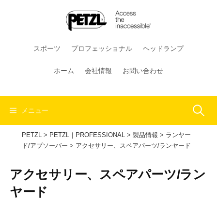
コ
ン
テ
ン
スポーツ
プロフェッショナル
ヘッドランプ
ツ
へ
ホーム
会社情報
お問い合わせ
ス
キ
ッ
検
メニュー
プ
PETZL
>
PETZL｜PROFESSIONAL
>
製品情報
>
ランヤー
索:
ド/アブソーバー
>
アクセサリー、スペアパーツ/ランヤード
アクセサリー、スペアパーツ/ラン
ヤード