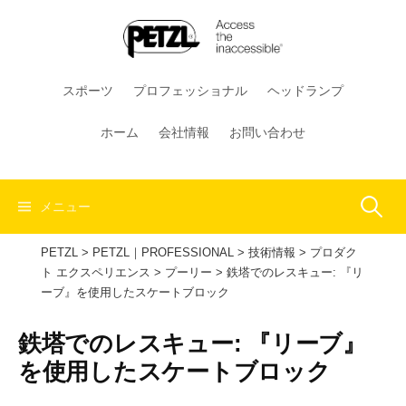
コ
ン
テ
ン
スポーツ
プロフェッショナル
ヘッドランプ
ツ
へ
ホーム
会社情報
お問い合わせ
ス
キ
ッ
検
メニュー
プ
PETZL
>
PETZL｜PROFESSIONAL
>
技術情報
>
プロダク
索:
ト エクスペリエンス
>
プーリー
>
鉄塔でのレスキュー: 『リ
ーブ』を使用したスケートブロック
鉄塔でのレスキュー: 『リーブ』
を使用したスケートブロック