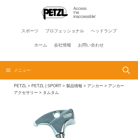
コ
ン
テ
ン
スポーツ
プロフェッショナル
ヘッドランプ
ツ
へ
ホーム
会社情報
お問い合わせ
ス
キ
ッ
検
メニュー
プ
PETZL
>
PETZL | SPORT
>
製品情報
>
アンカー
>
アンカー
索:
アクセサリー
>
タムタム