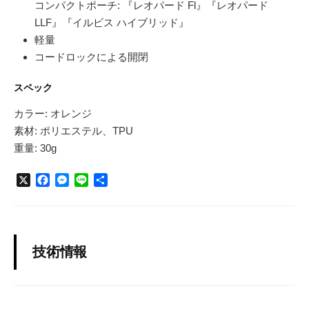
コンパクトポーチ: 『レオパード Fl』『レオパード
LLF』『イルビス ハイブリッド』
軽量
コードロックによる開閉
スペック
カラー: オレンジ
素材: ポリエステル、TPU
重量: 30g
X
F
M
L
共
a
e
i
有
c
s
n
e
s
e
b
e
o
n
技術情報
o
g
k
e
r