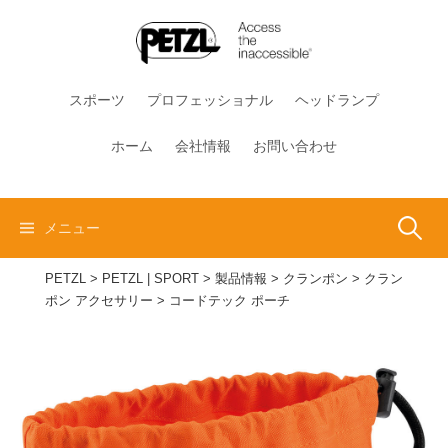
コ
ン
テ
ン
スポーツ
プロフェッショナル
ヘッドランプ
ツ
へ
ホーム
会社情報
お問い合わせ
ス
キ
ッ
検
メニュー
プ
PETZL
>
PETZL | SPORT
>
製品情報
>
クランポン
>
クラン
索:
ポン アクセサリー
>
コードテック ポーチ