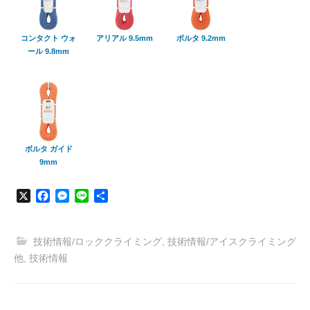
コンタクト ウォ
アリアル 9.5mm
ボルタ 9.2mm
ール 9.8mm
ボルタ ガイド
9mm
X
F
M
L
共
a
e
i
有
c
s
n
e
s
e
技術情報/ロッククライミング
,
技術情報/アイスクライミング
b
e
他
,
技術情報
o
n
o
g
k
e
r