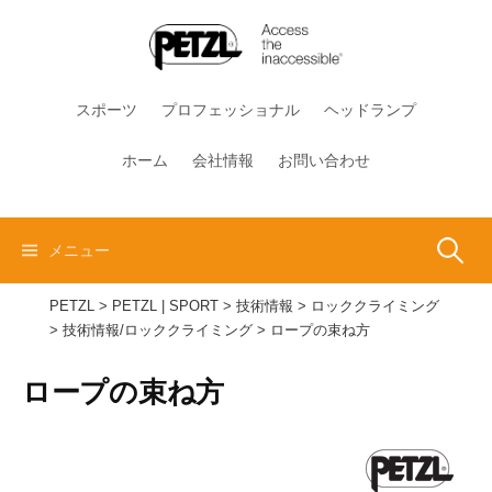
コ
ン
テ
ン
スポーツ
プロフェッショナル
ヘッドランプ
ツ
へ
ホーム
会社情報
お問い合わせ
ス
キ
ッ
検
メニュー
プ
PETZL
>
PETZL | SPORT
>
技術情報
>
ロッククライミング
索:
>
技術情報/ロッククライミング
>
ロープの束ね方
ロープの束ね方