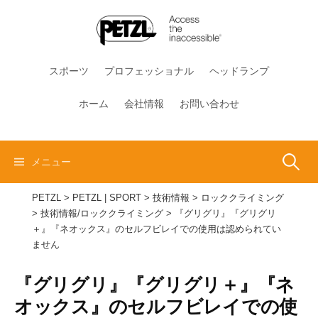
コ
ン
テ
ン
スポーツ
プロフェッショナル
ヘッドランプ
ツ
へ
ホーム
会社情報
お問い合わせ
ス
キ
ッ
検
メニュー
プ
PETZL
>
PETZL | SPORT
>
技術情報
>
ロッククライミング
索:
>
技術情報/ロッククライミング
>
『グリグリ』『グリグリ
＋』『ネオックス』のセルフビレイでの使用は認められてい
ません
『グリグリ』『グリグリ＋』『ネ
オックス』のセルフビレイでの使