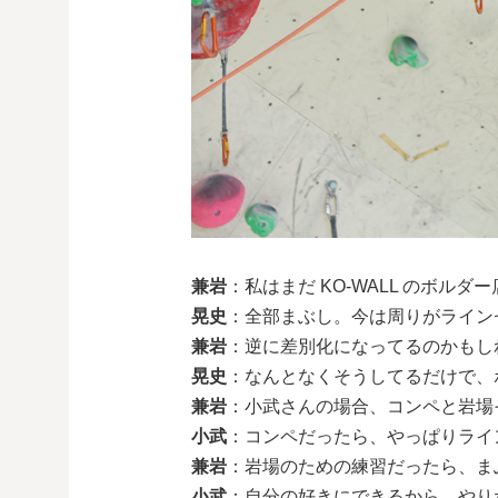
兼岩
：私はまだ KO-WALL のボ
晃史
：全部まぶし。今は周りがライン
兼岩
：逆に差別化になってるのかもし
晃史
：なんとなくそうしてるだけで、
兼岩
：小武さんの場合、コンペと岩場
小武
：コンペだったら、やっぱりライ
兼岩
：岩場のための練習だったら、ま
小武
：自分の好きにできるから、やり