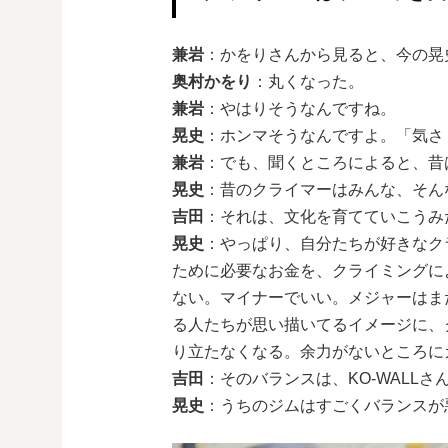
兼岩
：かをりさんから見ると、今の晃
奥村かをり
：丸くなった。
兼岩
：やはりそうなんですね。
晃史
：ホンマそうなんですよ。「気さ
兼岩
：でも、聞くところによると、昔
晃史
：昔のクライマーはみんな、そん
吉田
：それは、文化を育てていこうみ
晃史
：やっぱり、自分たちが好きなク
ために必要なお金を、クライミングに
ない。マイナーでいい。メジャーはま
る人たちが思い描いてるイメージに、
り立たなくなる。余力がないところに
吉田
：そのバランスは、KO-WALL
晃史
：うちのジムはすごくバランスが