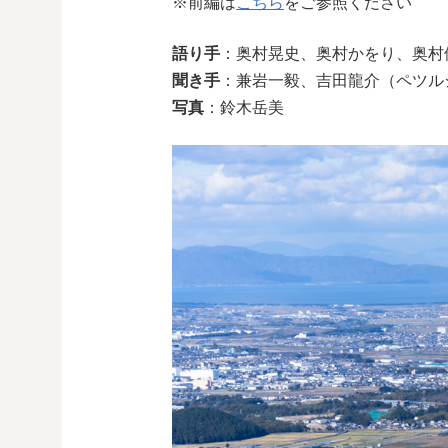
※前編は
こちら
をご参照ください
語り手
：奥村晃史、奥村かをり、奥村
聞き手
：兼岩一毅、吉田龍介（ペツル
写真
：鈴木岳美