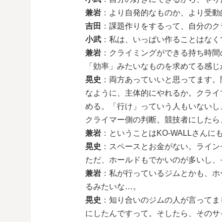
兼岩
：より自発的なものか、より受動
吉田
：課題作りをするって、自分のク
小武
：私は、いっぱい作ることはなく
兼岩
：クライミングができる持ち時間
「効率」みたいなものを求めてる感じ
晃史
：両方あっていいと思ってます。
なように、主体的にやれるか。クライ
める。「行け」っていう人もいないし
クライマー側の判断。競技者にしたら
兼岩
：ということはKO-WALLさん
晃史
：スペースとお金がない。ライン
ただ、ホールドもでかいのが多いし、
兼岩
：私が行っているジムとかも、ホ
るみたいな…。
晃史
：知り合いのジムの人が言ってま
にしたんですって。そしたら、そのサ