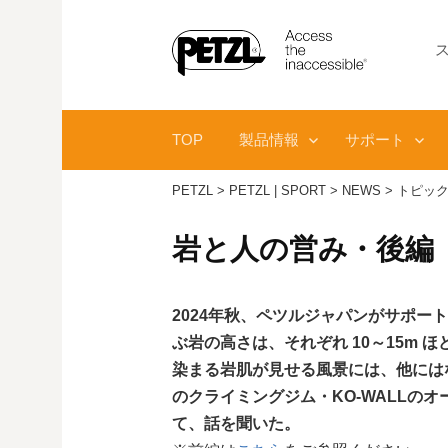
コ
ン
テ
ン
ツ
TOP
製品情報
サポート
へ
ス
PETZL
>
PETZL | SPORT
>
NEWS
>
トピッ
キ
ッ
岩と人の営み・後編
プ
2024年秋、ペツルジャパンがサポ
ぶ岩の高さは、それぞれ 10～15m
染まる岩肌が見せる風景には、他には
のクライミングジム・KO-WALL
て、話を聞いた。