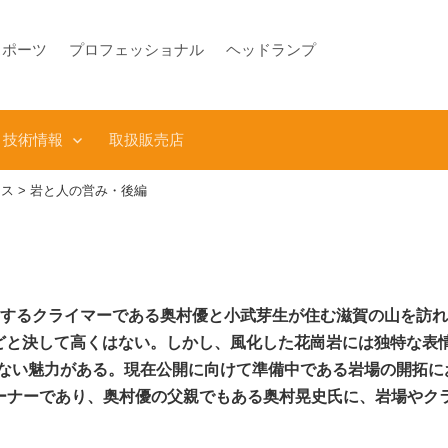
スポーツ
プロフェッショナル
ヘッドランプ
技術情報
取扱販売店
クス
>
岩と人の営み・後編
ートするクライマーである奥村優と小武芽生が住む滋賀の山を訪
 ほどと決して高くはない。しかし、風化した花崗岩には独特な
ない魅力がある。現在公開に向けて準備中である岩場の開拓に
のオーナーであり、奥村優の父親でもある奥村晃史氏に、岩場や