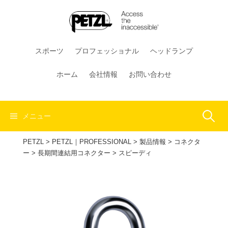
コ
ン
テ
ン
スポーツ
プロフェッショナル
ヘッドランプ
ツ
へ
ホーム
会社情報
お問い合わせ
ス
キ
ッ
検
メニュー
プ
PETZL
>
PETZL｜PROFESSIONAL
>
製品情報
>
コネクタ
索:
ー
>
長期間連結用コネクター
>
スピーディ