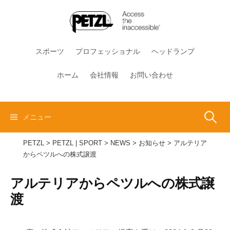
コ
ン
テ
ン
スポーツ
プロフェッショナル
ヘッドランプ
ツ
へ
ホーム
会社情報
お問い合わせ
ス
キ
ッ
検
メニュー
プ
PETZL
>
PETZL | SPORT
>
NEWS
>
お知らせ
>
アルテリア
索:
からペツルへの株式譲渡
アルテリアからペツルへの株式譲
渡