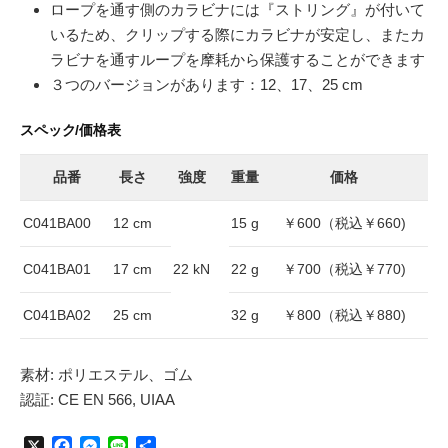
ロープを通す側のカラビナには『ストリング』が付いて
いるため、クリップする際にカラビナが安定し、またカ
ラビナを通すループを摩耗から保護することができます
３つのバージョンがあります：12、17、25 cm
スペック/価格表
品番
長さ
強度
重量
価格
C041BA00
12 cm
15 g
￥600（税込￥660)
C041BA01
17 cm
22 kN
22 g
￥700（税込￥770)
C041BA02
25 cm
32 g
￥800（税込￥880)
素材: ポリエステル、ゴム
認証: CE EN 566, UIAA
X
F
M
L
共