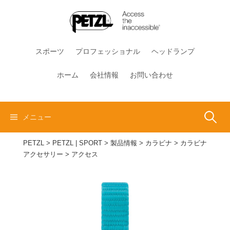
コ
ン
テ
ン
スポーツ
プロフェッショナル
ヘッドランプ
ツ
へ
ホーム
会社情報
お問い合わせ
ス
キ
ッ
検
メニュー
プ
PETZL
>
PETZL | SPORT
>
製品情報
>
カラビナ
>
カラビナ
索:
アクセサリー
>
アクセス