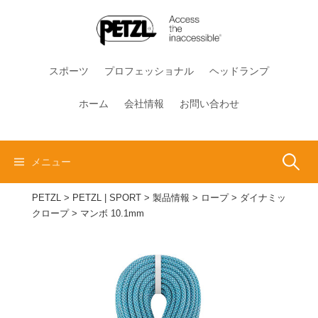
コ
ン
テ
ン
スポーツ
プロフェッショナル
ヘッドランプ
ツ
へ
ホーム
会社情報
お問い合わせ
ス
キ
ッ
検
メニュー
プ
PETZL
>
PETZL | SPORT
>
製品情報
>
ロープ
>
ダイナミッ
索:
クロープ
>
マンボ 10.1mm