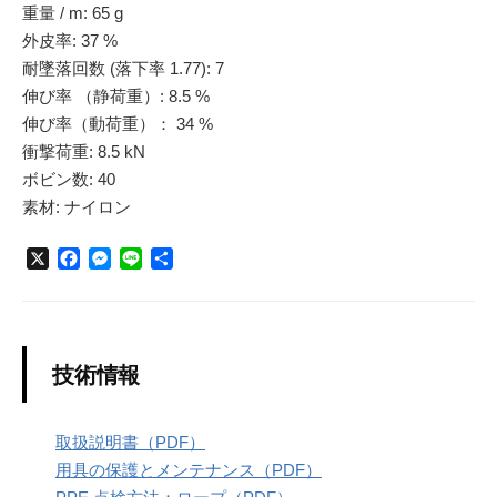
重量 / m: 65 g
外皮率: 37 %
耐墜落回数 (落下率 1.77): 7
伸び率 （静荷重）: 8.5 %
伸び率（動荷重）： 34 %
衝撃荷重: 8.5 kN
ボビン数: 40
素材: ナイロン
X
F
M
L
共
a
e
i
有
c
s
n
e
s
e
b
e
o
n
技術情報
o
g
k
e
r
取扱説明書（PDF）
用具の保護とメンテナンス（PDF）