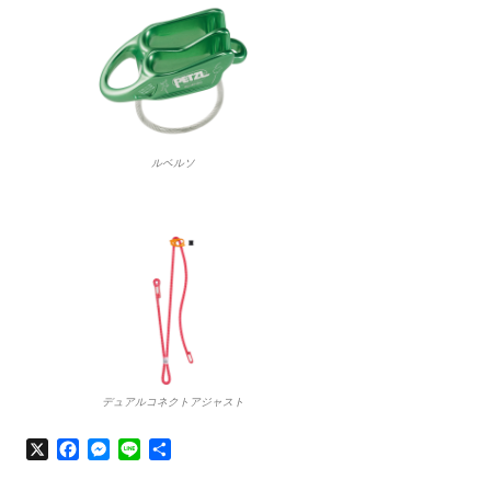
ルベルソ
デュアルコネクトアジャスト
X
F
M
L
共
a
e
i
有