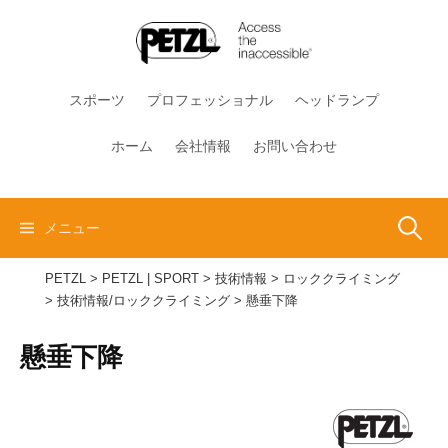
コ
ン
テ
ン
スポーツ
プロフェッショナル
ヘッドランプ
ツ
へ
ホーム
会社情報
お問い合わせ
ス
キ
ッ
検
メニュー
プ
PETZL
>
PETZL | SPORT
>
技術情報
>
ロッククライミング
索:
>
技術情報/ロッククライミング
>
懸垂下降
懸垂下降