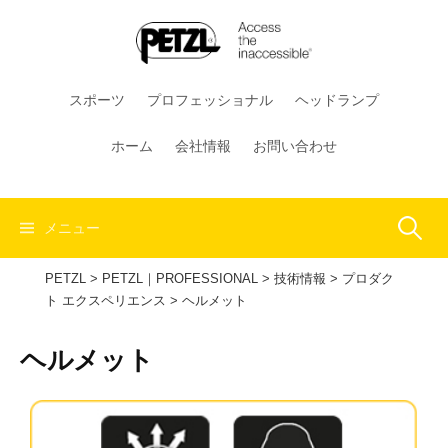
コ
ン
テ
ン
スポーツ
プロフェッショナル
ヘッドランプ
ツ
へ
ホーム
会社情報
お問い合わせ
ス
キ
ッ
検
メニュー
プ
PETZL
>
PETZL｜PROFESSIONAL
>
技術情報
>
プロダク
索:
ト エクスペリエンス
>
ヘルメット
ヘルメット